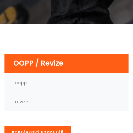
OOPP / Revize
oopp
revize
POPTÁVKOVÝ FORMULÁŘ