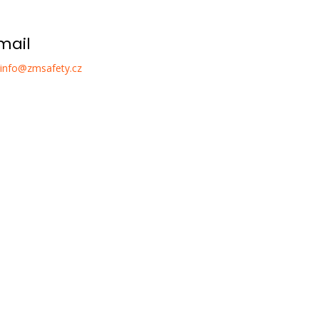
mail
info@zmsafety.cz