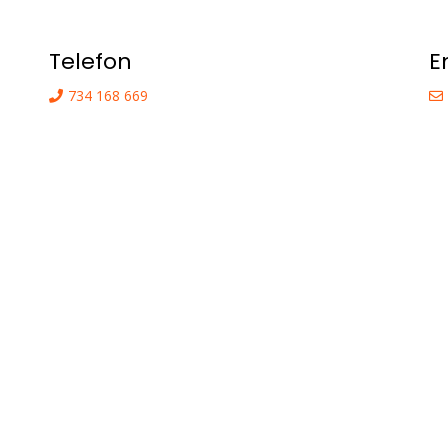
Telefon
E
734 168 669