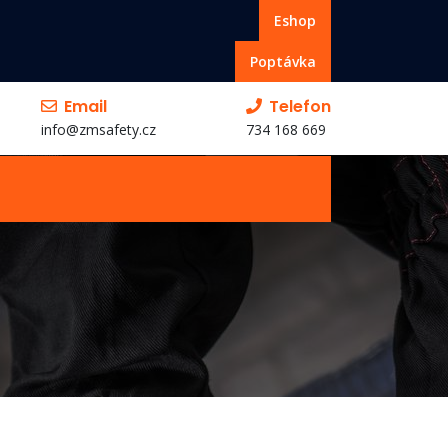
Eshop
Poptávka
Email
Telefon
info@zmsafety.cz
734 168 669