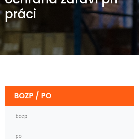
práci
BOZP / PO
bozp
po