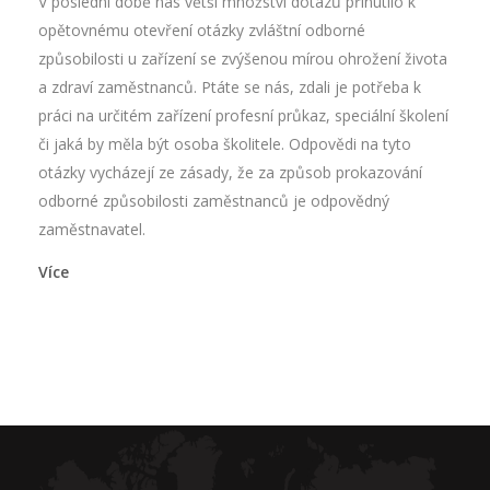
V poslední době nás větší množství dotazů přinutilo k
opětovnému otevření otázky zvláštní odborné
způsobilosti u zařízení se zvýšenou mírou ohrožení života
a zdraví zaměstnanců. Ptáte se nás, zdali je potřeba k
práci na určitém zařízení profesní průkaz, speciální školení
či jaká by měla být osoba školitele. Odpovědi na tyto
otázky vycházejí ze zásady, že za způsob prokazování
odborné způsobilosti zaměstnanců je odpovědný
zaměstnavatel.
Více